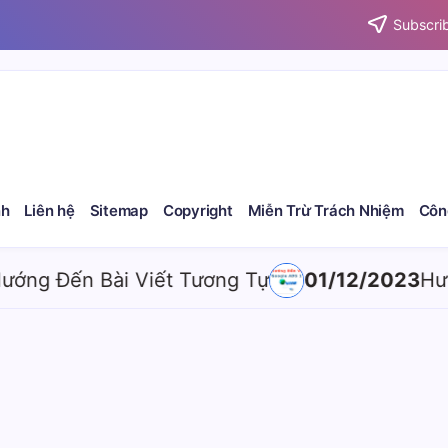
Subscrib
nh
Liên hệ
Sitemap
Copyright
Miễn Trừ Trách Nhiệm
Côn
g Đến Bài Viết Tương Tự
01/12/2023
Hướng 
 Tự Động
iết Tương