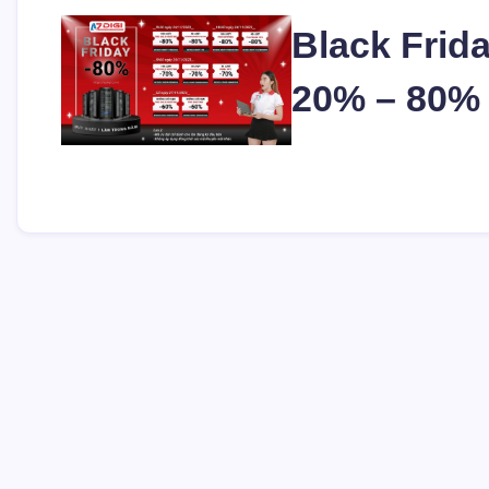
Black Frid
20% – 80% 